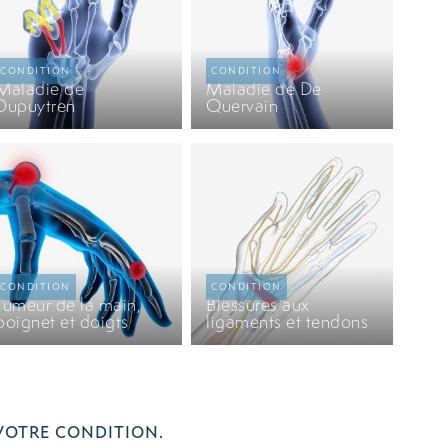
Maladie de
Maladie de De
Dupuytren
Quervain
Tumeur de la main,
Blessures aux
poignet et doigts
ligaments et tendons
VOTRE CONDITION.