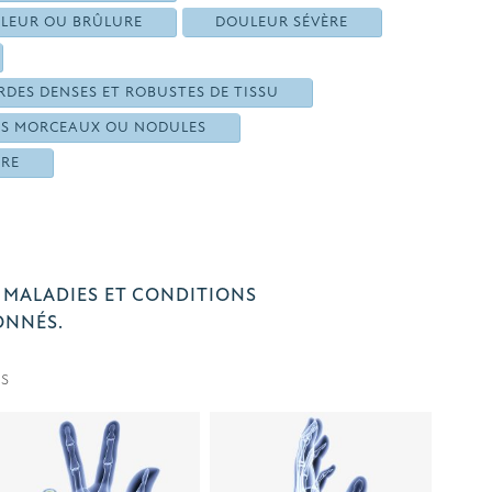
LEUR OU BRÛLURE
DOULEUR SÉVÈRE
DES DENSES ET ROBUSTES DE TISSU
TS MORCEAUX OU NODULES
URE
 MALADIES ET CONDITIONS
ONNÉS.
s