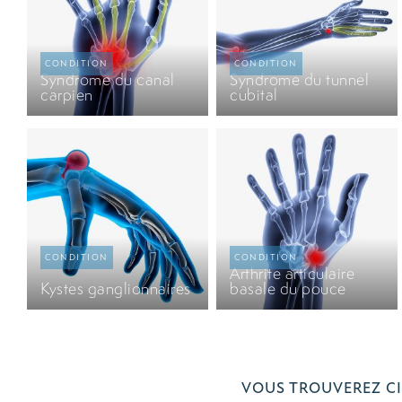
Syndrome du canal
Syndrome du tunnel
carpien
cubital
Arthrite articulaire
Kystes ganglionnaires
basale du pouce
VOUS TROUVEREZ CI