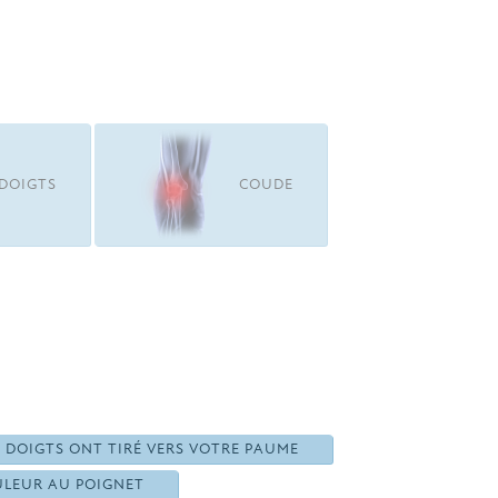
DOIGTS
COUDE
 DOIGTS ONT TIRÉ VERS VOTRE PAUME
LEUR AU POIGNET