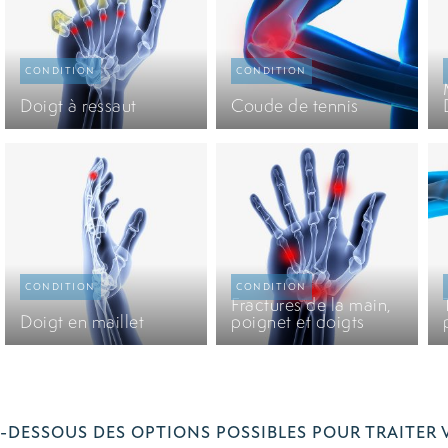
Doigt à ressaut
Coude de tennis
Fractures de la main,
Doigt en maillet
poignet et doigts
-DESSOUS DES OPTIONS POSSIBLES POUR TRAITER 