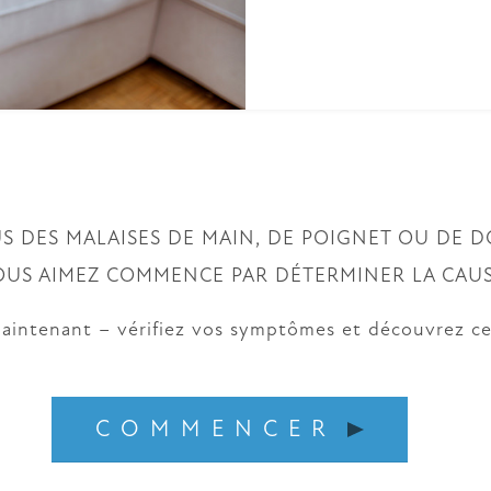
DONS ET NERFS
POUCE
RAPIE D’INJECTION
RÉPARATION DES LIGAMENTS,
TENDONS ET NERFS
EXCISION CHIRURGICALE DES
TUMEURS
DROME DU TUNNEL CUBITAL
COUDE DE TENNIS
THÉRAPIE D’INJECTION
S DES MALAISES DE MAIN, DE POIGNET OU DE D
OMPRESSION DU TUNNEL
TRAITEMENT CHIRURGICAL DU
VOUS AIMEZ COMMENCE PAR DÉTERMINER LA CAUS
TAL
COUDE DE TENNIS
aintenant – vérifiez vos symptômes et découvrez ce 
COMMENCER