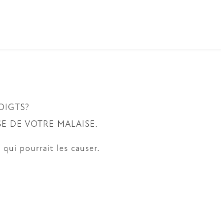
THÉRAPIE D’INJECTION
OIGTS?
THÉRAPIE D’INJECTION
E DE VOTRE MALAISE.
qui pourrait les causer.