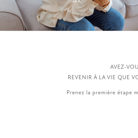
RÉPARATION DES LIGAMENTS,
TEN
TENDONS
TENDONS ET NERFS
THÉ
EXCISION CHIRURGICALE DES
TUMEURS
THÉRAPIE D’INJECTION
SYN
AVEZ-VOU
DÉC
REVENIR À LA VIE QUE 
CUBI
Prenez la première étape m