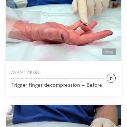
00:09
AVANT APRÈS
Trigger finger decompression – Before